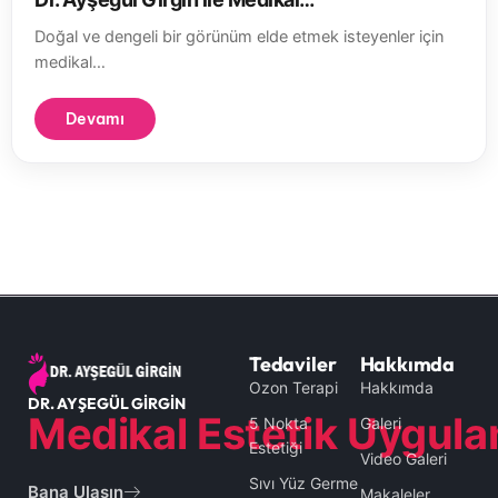
Doğal ve dengeli bir görünüm elde etmek isteyenler için
medikal…
Devamı
Tedaviler
Hakkımda
Ozon Terapi
Hakkımda
DR. AYŞEGÜL GİRGİN
Medikal Estetik Uygula
5 Nokta
Galeri
Estetiği
Video Galeri
Sıvı Yüz Germe
Bana Ulaşın
Makaleler